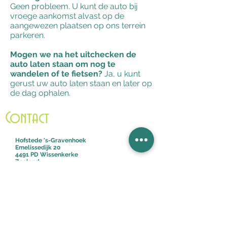
Geen probleem. U kunt de auto bij
vroege aankomst alvast op de
aangewezen plaatsen op ons terrein
parkeren.
Mogen we na het uitchecken de
auto laten staan om nog te
wandelen of te fietsen?
Ja, u kunt
gerust uw auto laten staan en later op
de dag ophalen.
Contact
Hofstede 's-Gravenhoek
Emelissedijk 20
4491 PD Wissenkerke
Zeeland
info@sgravenhoek.nl
+ 31 (0)6 51 26 57 26
KvK
20160277
BTW NL8212.99.499.B.01
IBAN NL25RABO0150584539
BIC RABONL2U