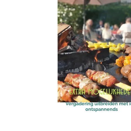
extra mogelijkhede
Vergadering uitbreiden met i
ontspannends