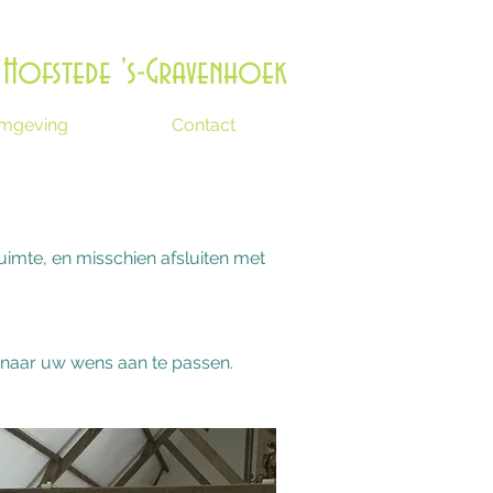
Evenementenlocatie - B&B
Zeeland
Hofstede 's-Gravenhoek
mgeving
Contact
uimte, en misschien afsluiten met
 naar uw wens aan te passen.