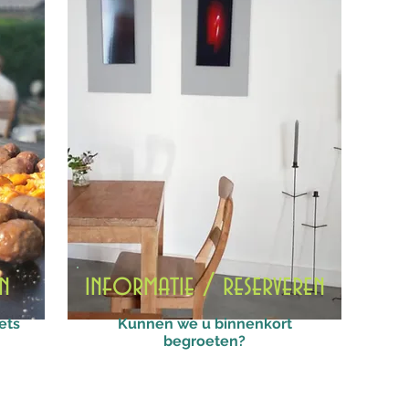
n
informatie / reserveren
ets
Kunnen we u binnenkort
begroeten?