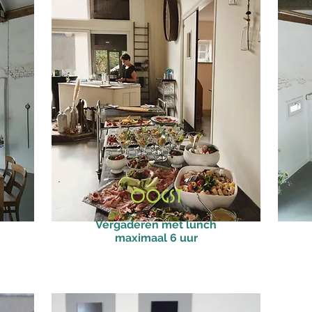
oogst
Vergaderen met lunch
maximaal 6 uur